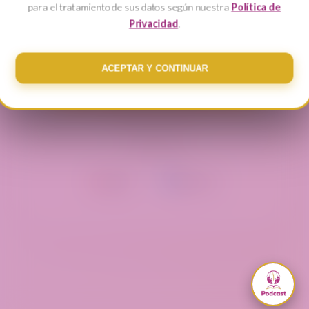
para el tratamiento de sus datos según nuestra
Política de
Privacidad
.
ACEPTAR Y CONTINUAR
INGRESAR A LA ACADEMIA
¿Olvidaste tu contraseña?
O ACCEDE CON
PALABRA DE DIOS PARA HOY
¡ATENCIÓN IGLESIA! UN GRAVE PELIGRO
– PR. MAURO NEVA
Google
Microsoft
0:00
0:00